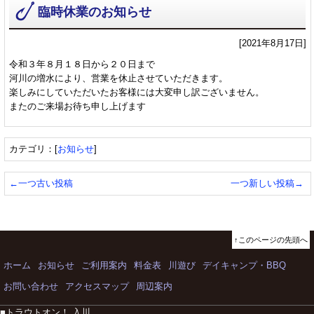
臨時休業のお知らせ
[2021年8月17日]
令和３年８月１８日から２０日まで
河川の増水により、営業を休止させていただきます。
楽しみにしていただいたお客様には大変申し訳ございません。
またのご来場お待ち申し上げます
カテゴリ：[
お知らせ
]
←一つ古い投稿
一つ新しい投稿→
↑このページの先頭へ
ホーム
お知らせ
ご利用案内
料金表
川遊び
デイキャンプ・BBQ
お問い合わせ
アクセスマップ
周辺案内
■トラウトオン！ 入川